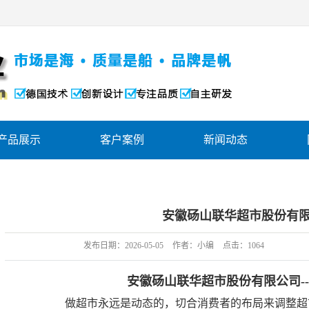
产品展示
客户案例
新闻动态
超级防撞自由门
工程案例
公司动态
轻型防撞自由门
设备展示
行业资讯
安徽砀山联华超市股份有限
PVC防撞自由门
公司荣誉
发布日期：
2026-05-05
作者：
小编
点击：
1064
高耐冲击自由门
工厂环境
物料传递自由门
办公环境
安徽砀山联华超市股份有限公司-
做超市永远是动态的，切合消费者的布局来调整超
利店双向自由门