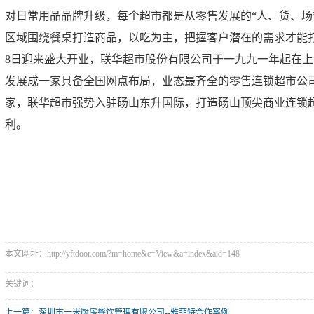
对日常用品品牌升级，每个超市都是从零售发展的“人、货、场
平开洁净门
区域围绕餐桌打造商品，以吃为主，把
握客户潜在的需求才能打
自动平开门
8日迎来
盛大开业，联华超市股份有限公司于一九九一年起在上
自动平移门
发展成一家具备全国网点布局，业态最齐全的零售连锁超市公
快速卷帘门
家，联华超市强势入驻砀山东升国际，打造砀
山顶尖商业连锁超
利。
快速堆积门
冷库快速卷帘门
工业门封
工业提升门
更多产品
本文网址：http://yftdoor.com/?m=home&c=View&a=index&aid=148
关键词：
上一篇：深圳市一米厨房餐饮管理有限公司--雅菲特合作案例